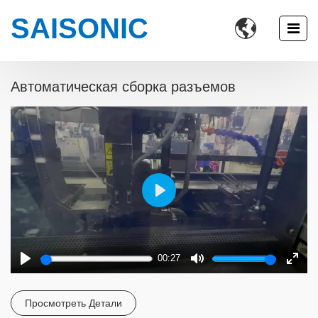
SAISONIC

Автоматическая сборка разъемов
Play
00:27
Play
Mute
Enter
fulls
Просмотреть Детали