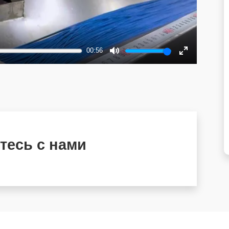
00:56
Mute
Enter
fullscreen
тесь с нами